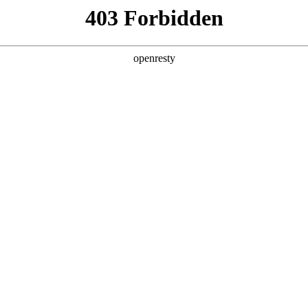
产品及服务
行业解决方案
合作伙伴
投资者关系
是非凡国际数码的重要发展战略之一。非凡国际数码在遵从适用的国家和地区
效的、可持续、可信赖的网络安全与隐私保护保障体系，并积极地
分理解隐私保护的重要性，致力于保护消费者、客户、供应商
法律法规。